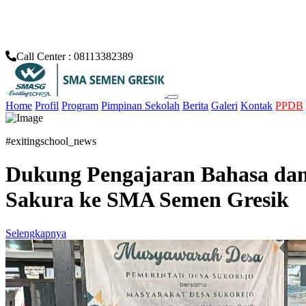
Informasi PPDB SMA Semen Gresik
Call Center :
08113382389
Home
Profil
Program
Pimpinan Sekolah
Berita
Galeri
Kontak
PPDB
#exitingschool_news
Dukung Pengajaran Bahasa dan
Sakura ke SMA Semen Gresik
Selengkapnya