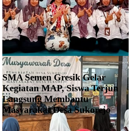
Selengkapnya
#exitingschool_news
SMA Semen Gresik Gelar
Kegiatan MAP, Siswa Terjun
Langsung Membantu
Masyarakat Desa Sukorejo
Selengkapnya