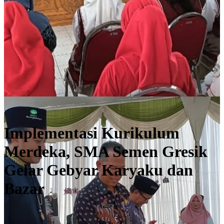
#exitingschool_news
Implementasi Kurikulum
Merdeka, SMA Semen Gresik
Gelar Gebyar Karyaku dan
Bazar
Selengkapnya