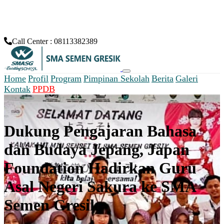
Informasi PPDB SMA Semen Gresik
Call Center :
08113382389
Home
Profil
Program
Pimpinan Sekolah
Berita
Galeri
Kontak
PPDB
#exitingschool_news
Dukung Pengajaran Bahasa
dan Budaya Jepang, Japan
Foundation Hadirkan Guru
Asal Negeri Sakura ke SMA
Semen Gresik