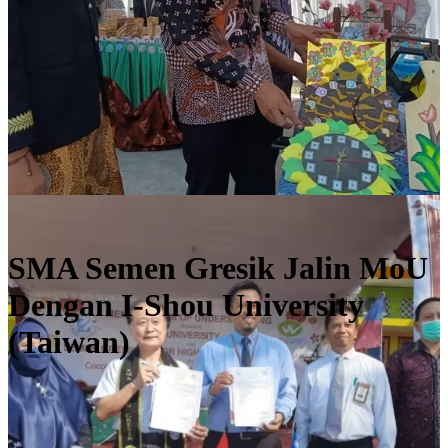
#exitingschool_news
SMA Semen Gresik Jalin MoU
Dengan I-Shou University
(Taiwan)
Selengkapnya