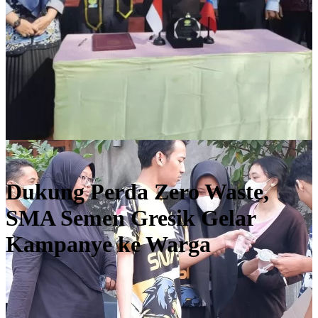
#exitingschool_news
Dukung Perda Zero Waste,
SMA Semen Gresik Gelar
Kampanye ke Warga
Selengkapnya